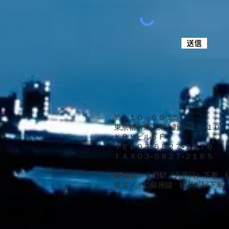
送信
〒１１０－００１５
東京都台東区東上野６-１６-１０
ＫＢＵビル５Ｆ
ＴＥＬ０３-５８２７-２１７０
ＦＡＸ０３-５８２７-２１８５
JR各線 上野駅（入谷口）下車 徒
東京メトロ銀座線 稲荷町駅下車 