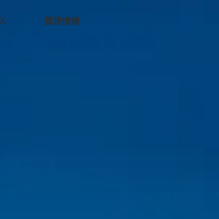
ス
採用情報
hange
ける！