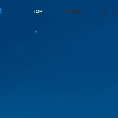
TOP
会社概要
サービ
nce
C
hallenge
C
なたのこたえを あなたとみつ