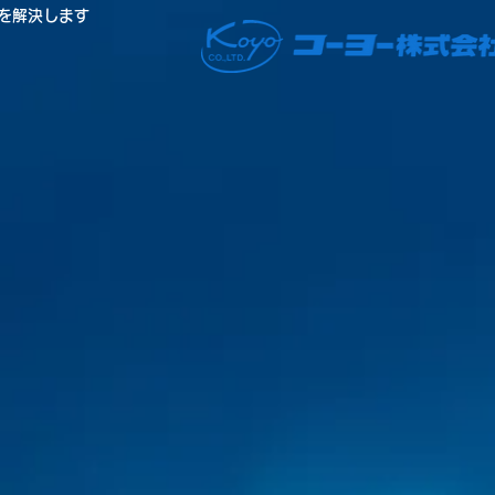
を解決します
C
ha
あ