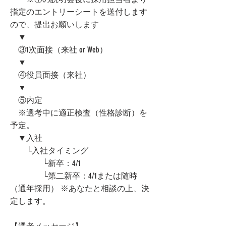
指定のエントリーシートを送付します
ので、提出お願いします
▼
③1次面接（来社 or Web）
▼
④役員面接（来社）
▼
⑤内定
※選考中に適正検査（性格診断）を
予定。
▼入社
└入社タイミング
└新卒：4/1
└第二新卒：4/1または随時
（通年採用） ※あなたと相談の上、決
定します。